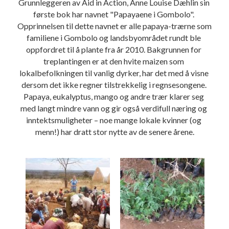
Grunnleggeren av Aid in Action, Anne Louise Dæhlin sin 
første bok har navnet "Papayaene i Gombolo". 
Opprinnelsen til dette navnet er alle papaya-trærne som 
familiene i Gombolo og landsbyområdet rundt ble 
oppfordret til å plante fra år 2010. Bakgrunnen for 
treplantingen er at den hvite maizen som 
lokalbefolkningen til vanlig dyrker, har det med å visne 
dersom det ikke regner tilstrekkelig i regnsesongene. 
Papaya, eukalyptus, mango og andre trær klarer seg 
med langt mindre vann og gir også verdifull næring og 
inntektsmuligheter – noe mange lokale kvinner (og 
menn!) har dratt stor nytte av de senere årene.