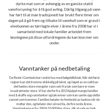
dyrke mat som er avhengig av en ganske stabil 
vannforsyning for å få god avling. Dårlig tilgang på vann 
har ført til at man tradisjonelt har brukt flere timer om 
dagen på å gå frem og tilbake til vannhull som er gravd i 
elvebunnen av tørrlagte elver. I årene fra 2008 har vi i 
samarbeid med lokale familier arbeidet frem 
løsningene på disse utfordringene du kan lese mer om 
under.
Vanntanker på nedbetaling
De fleste i Gombolo bor i enkle hus med bølgeblikktak. Når det først 
regner kan det tromme skikkelig på taket, og i løpet av en natt kan 
det høstes store mengder vann selv fra tak som bare er noen 
kvadratmeter store. Vi har derfor fra 2013 hjulpet mange familier 
med å skaffe seg vanntanker og takrenner som kan samle opp dette 
vannet som kommer. Familien betaler én femtedel av tanken når de 
mottar den, og betaler den så ned ila. de fire neste årene. 
Vanntankene er fra 200 til 10 000 liter store, slik at valg av tank 