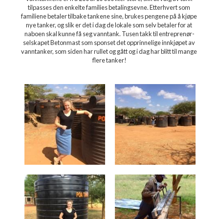
tilpasses den enkelte families betalingsevne. Etterhvert som 
familiene betaler tilbake tankene sine, brukes pengene på å kjøpe 
nye tanker, og slik er det i dag de lokale som selv betaler for at 
naboen skal kunne få seg vanntank. Tusen takk til entreprenør-
selskapet Betonmast som sponset det opprinnelige innkjøpet av 
vanntanker, som siden har rullet og gått og i dag har blitt til mange 
flere tanker!