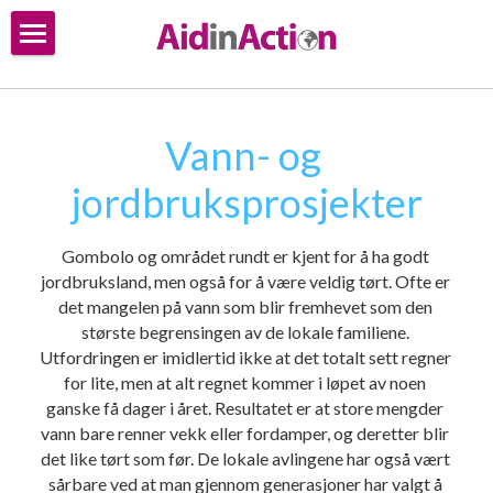
Utdanning
Vann og jordbruk
Vann- og 
Forsømte barn
jordbruksprosjekter
Gombolo og området rundt er kjent for å ha godt 
jordbruksland, men også for å være veldig tørt. Ofte er 
det mangelen på vann som blir fremhevet som den 
største begrensingen av de lokale familiene. 
Utfordringen er imidlertid ikke at det totalt sett regner 
for lite, men at alt regnet kommer i løpet av noen 
ganske få dager i året. Resultatet er at store mengder 
vann bare renner vekk eller fordamper, og deretter blir 
det like tørt som før. De lokale avlingene har også vært 
sårbare ved at man gjennom generasjoner har valgt å 